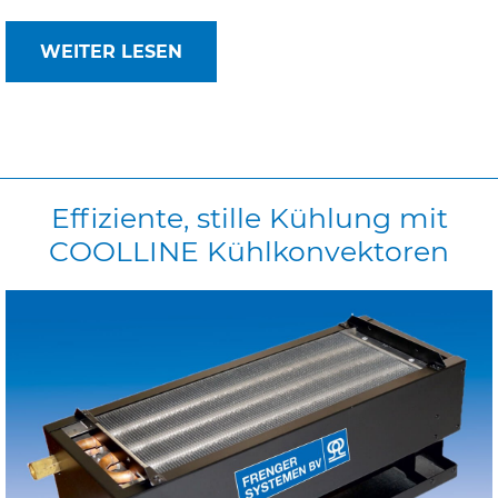
WEITER LESEN
Effiziente,
stille
Kühlung
mit
COOLLINE
Kühlkonvektoren