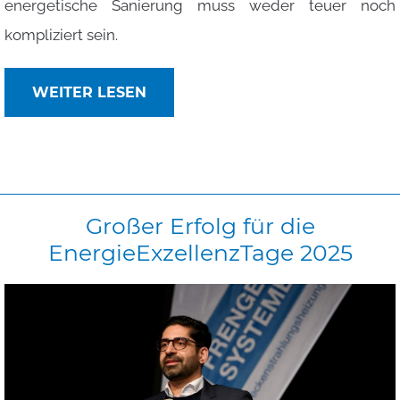
energetische Sanierung muss weder teuer noch
kompliziert sein.
WEITER LESEN
Großer
Erfolg
für
die
EnergieExzellenzTage
2025