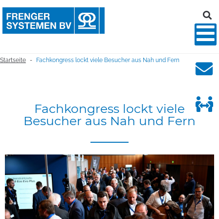
Startseite
Fachkongress lockt viele Besucher aus Nah und Fern
-
Fachkongress
lockt
viele
Besucher
aus
Nah
und
Fern