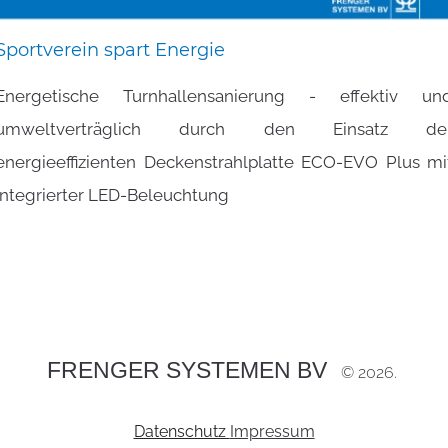
Sportverein
spart
Energie
Energetische Turnhallensanierung - effektiv un
umweltverträglich durch den Einsatz de
energieeffizienten Deckenstrahlplatte ECO-EVO Plus mi
integrierter LED-Beleuchtung
FRENGER SYSTEMEN BV
©
2026
Datenschutz
Impressum