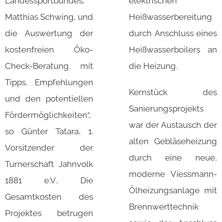
Landessportbundes,
elektrischen
Matthias Schwing, und
Heißwasserbereitung
die Auswertung der
durch Anschluss eines
kostenfreien Öko-
Heißwasserboilers an
Check-Beratung mit
die Heizung.
Tipps, Empfehlungen
Kernstück des
und den potentiellen
Sanierungsprojekts
Fördermöglichkeiten“,
war der Austausch der
so Günter Tatara, 1.
alten Gebläseheizung
Vorsitzender der
durch eine neue,
Turnerschaft Jahnvolk
moderne Viessmann-
1881 e.V.. Die
Ölheizungsanlage mit
Gesamtkosten des
Brennwerttechnik
Projektes betrugen