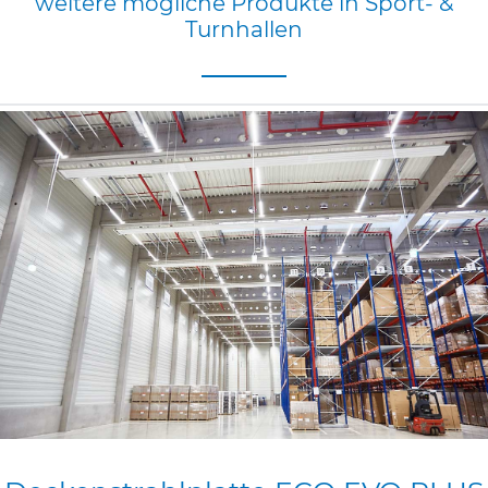
weitere
mögliche
Produkte
in
Sport-
&
Turnhallen