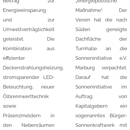
Beitrag zur
„energiepolitische
Energieeinsparung
Maßnahme“. Der
und zur
Verein hat die nach
Umweltverträglichkeit
Süden geneigte
geleistet. Die
Dachfläche der
Kombination aus
Turnhalle an die
effizienter
Sonneninitiative e.V.
Deckenstrahlungsheizung,
Marburg verpachtet.
stromsparender LED-
Darauf hat die
Beleuchtung, neuer
Sonneninitiative im
Ölbrennwerttechnik
Auftrag von
sowie
Kapitalgebern ein
Präsenzmeldern in
sogenanntes Bürger-
den Nebenräumen
Sonnenkraftwerk mit