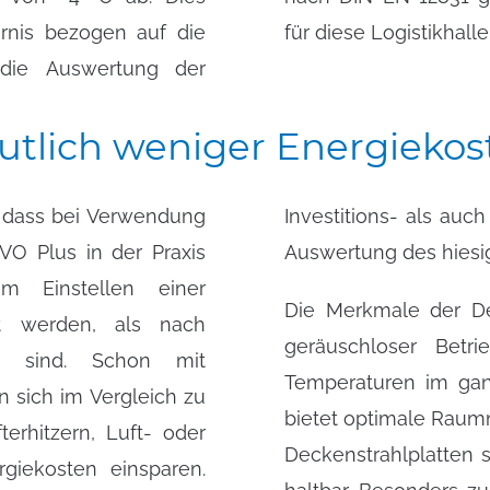
ernis bezogen auf die
für diese Logistikhall
 die Auswertung der
utlich
weniger
Energiekos
, dass bei Verwendung
ten. Dies bestätigt die
O Plus in der Praxis
Auswertung des hiesig
um Einstellen einer
Die Merkmale der Dec
t werden, als nach
geräuschloser Betri
et sind. Schon mit
Temperaturen im gan
 sich im Vergleich zu
bietet optimale Raum
rhitzern, Luft- oder
Deckenstrahlplatten 
giekosten einsparen.