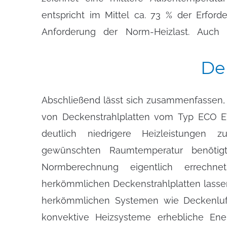
entspricht im Mittel ca. 73 % der Erford
Anforderung der Norm-Heizlast. Auch
De
Abschließend lässt sich zusammenfassen
Investitions- als auch bei den Betriebskos
von Deckenstrahlplatten vom Typ ECO EV
deutlich niedrigere Heizleistungen z
gewünschten Raumtemperatur benötig
Normberechnung eigentlich errechn
herkömmlichen Deckenstrahlplatten lassen
herkömmlichen Systemen wie Deckenlufte
konvektive Heizsysteme erhebliche Ener