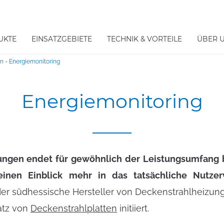
UKTE
EINSATZGEBIETE
TECHNIK & VORTEILE
ÜBER 
en - Energiemonitoring
Energiemonitoring
ungen endet für gewöhnlich der Leistungsumfang 
einen Einblick mehr in das tatsächliche Nutze
r südhessische Hersteller von Deckenstrahlheizunge
atz von
Deckenstrahlplatten
initiiert.