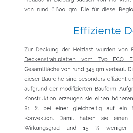
von rund 6.600 qm. Die für diese Regi
Effiziente
D
Zur Deckung der Heizlast wurden von 
Deckenstrahlplatten vom Typ ECO 
Gesamtfläche von rund 345 qm verbaut. Di
Vorlauf/Rücklauf/Raum (VL/RL/RT) 
dieser Baureihe sind besonders effizient u
Gesamtleistung von 188.187 Watt. In der Lo
aufgrund der modifizierten Bauform. Aufg
Deckenstrahlplatten gleichmäßig in jedem
Konstruktion erzeugen sie einen höheren
um eine möglichst homogene Temperaturv
81 % bei einer gleichzeitig auf ein 
Konvektion. Damit haben sie eine
Wirkungsgrad und 15 % weniger E