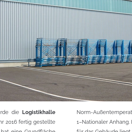
urde die
Logistikhalle
Norm-Außentemperatur
r 2016 fertig gestellte
 dieser DIN EN errechnete Heizlast
 hat eine Grundfläche
für das Gebäude liegt