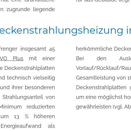
on zugrunde liegende
eckenstrahlungsheizung
Frenger insgesamt 45
herkömmliche Deckens
EVO Plus
mit einer
Bei den Auslegungstemperaturen 80/60/17° C
e Deckenstrahlplatten
erreichen sie eine
nd technisch vielseitig
gistikhalle wurden die
rund ihrer besonderen
 Binderfeld verteilt,
 Strahlungsanteil von
erteilung im Raum zu
Minimum reduzierten
gewährleisten (vgl. Abb
n um 13 % höheren
nergieaufwand als