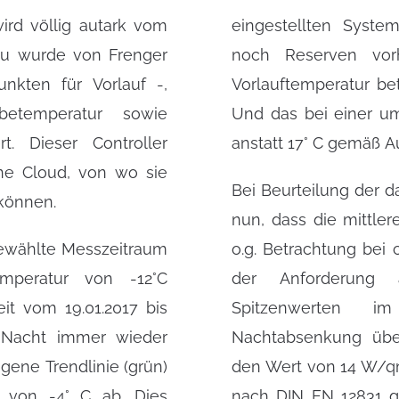
ird völlig autark vom
eingestellten System
zu wurde von Frenger
noch Reserven vor
nkten für Vorlauf -,
Vorlauftemperatur bet
etemperatur sowie
Und das bei einer u
rt. Dieser Controller
anstatt 17° C gemäß 
ne Cloud, von wo sie
Bei Beurteilung der da
können.
nun, dass die mittler
gewählte Messzeitraum
o.g. Betrachtung bei 
mperatur von -12°C
der Anforderung 
it vom 19.01.2017 bis
Spitzenwerten i
r Nacht immer wieder
Nachtabsenkung übers
ogene Trendlinie (grün)
den Wert von 14 W/qm.
r von -4° C ab. Dies
nach DIN EN 12831 g