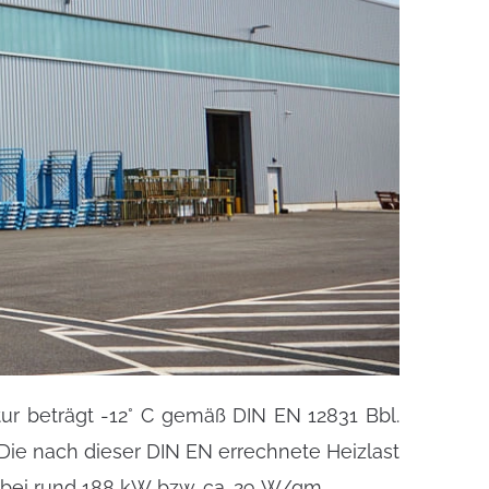
 beträgt -12° C gemäß DIN EN 12831 Bbl.
 bei rund 188 kW bzw. ca. 29 W/qm.