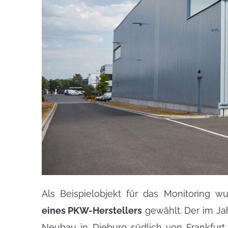
Als Beispielobjekt für das Monitoring w
eines PKW-Herstellers
gewählt. Der im Jah
1–Nationaler Anhang. Die nach
Neubau in Dieburg südlich von Frankfurt