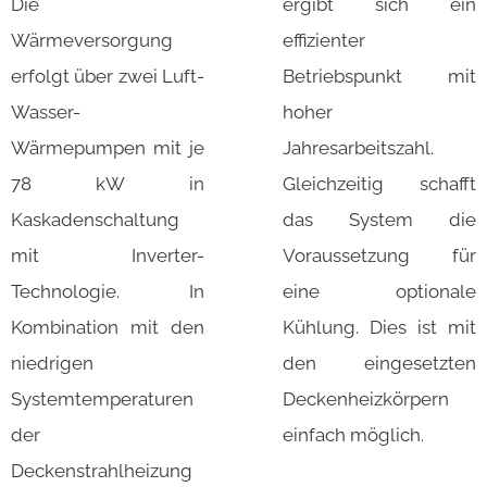
Die
ergibt sich ein
Wärmeversorgung
effizienter
erfolgt über zwei Luft-
Betriebspunkt mit
Wasser-
hoher
Wärmepumpen mit je
Jahresarbeitszahl.
78 kW in
Gleichzeitig schafft
Kaskadenschaltung
das System die
mit Inverter-
Voraussetzung für
Technologie. In
eine optionale
Kombination mit den
Kühlung. Dies ist mit
niedrigen
den eingesetzten
Systemtemperaturen
Deckenheizkörpern
der
einfach möglich.
Deckenstrahlheizung