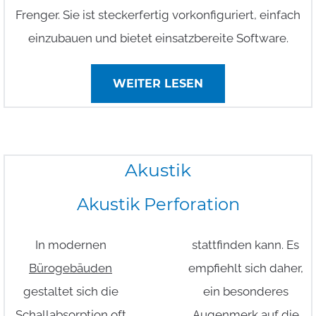
Frenger. Sie ist steckerfertig vorkonfiguriert, einfach
einzubauen und bietet einsatzbereite Software.
WEITER LESEN
Akustik
Akustik
Perforation
In modernen
stattfinden kann. Es
Bürogebäuden
empfiehlt sich daher,
gestaltet sich die
ein besonderes
Schallabsorption oft
Augenmerk auf die