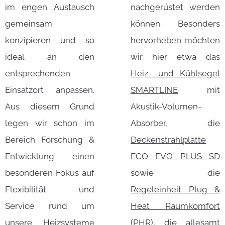
im engen Austausch
nachgerüstet werden
gemeinsam
können. Besonders
konzipieren und so
hervorheben möchten
ideal an den
wir hier etwa das
entsprechenden
Heiz- und Kühlsegel
Einsatzort anpassen.
SMARTLINE
mit
Aus diesem Grund
Akustik-Volumen-
legen wir schon im
Absorber, die
Bereich Forschung &
Deckenstrahlplatte
Entwicklung einen
ECO EVO PLUS SD
besonderen Fokus auf
sowie die
Flexibilität und
Regeleinheit Plug &
Service rund um
Heat Raumkomfort
unsere Heizsysteme
(PHR)
, die allesamt